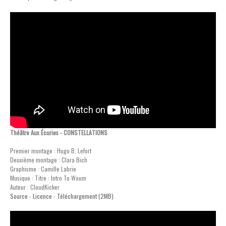
Théâtre Aux Écuries - CONSTELLATIONS
Premier montage : Hugo B. Lefort
Deuxième montage : Clara Bich
Graphisme : Camille Labrie
Musique : Titre : Intro To Woum
Auteur : CloudKicker
Source
-
Licence
-
Téléchargement (2MB)