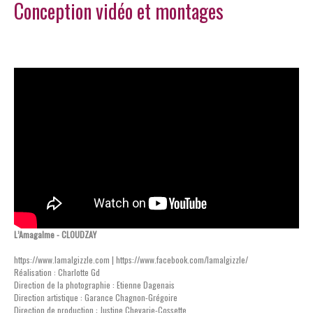
Conception vidéo et montages
L’Amagalme - CLOUDZAY
https://www.lamalgizzle.com | https://www.facebook.com/lamalgizzle/
Réalisation : Charlotte Gd
Direction de la photographie : Etienne Dagenais
Direction artistique : Garance Chagnon-Grégoire
Direction de production : Justine Chevarie-Cossette